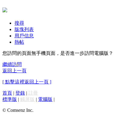
搜尋
版塊列表
用戶信息
熱帖
您訪問的頁面無手機頁面，是否進一步訪問電腦版？
繼續訪問
返回上一頁
[ 點擊這裡返回上一頁 ]
首頁
|
登錄
|
註冊
標準版
|
觸屏版
|
電腦版
|
© Comsenz Inc.