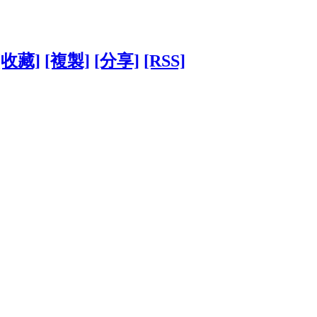
[收藏]
[複製]
[分享]
[RSS]