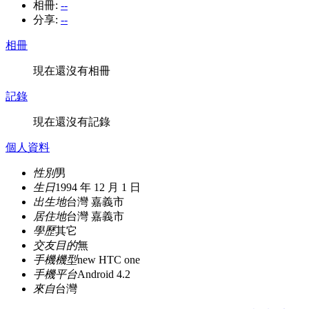
相冊:
--
分享:
--
相冊
現在還沒有相冊
記錄
現在還沒有記錄
個人資料
性別
男
生日
1994 年 12 月 1 日
出生地
台灣 嘉義市
居住地
台灣 嘉義市
學歷
其它
交友目的
無
手機機型
new HTC one
手機平台
Android 4.2
來自
台灣