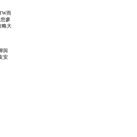
.TW而
供您參
攻略大
叮嚀與
友安