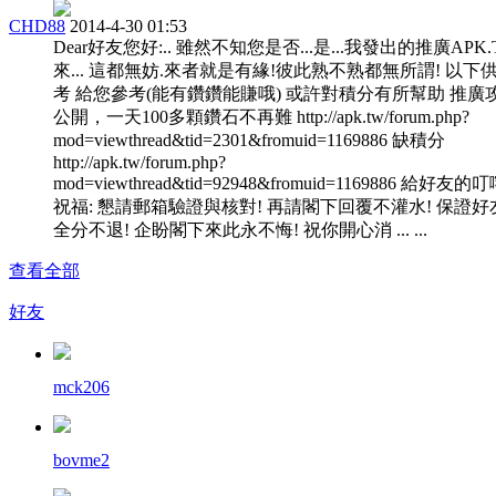
CHD88
2014-4-30 01:53
Dear好友您好:.. 雖然不知您是否...是...我發出的推廣APK
來... 這都無妨.來者就是有緣!彼此熟不熟都無所謂! 以下
考 給您參考(能有鑽鑽能賺哦) 或許對積分有所幫助 推廣
公開，一天100多顆鑽石不再難 http://apk.tw/forum.php?
mod=viewthread&tid=2301&fromuid=1169886 缺積分
http://apk.tw/forum.php?
mod=viewthread&tid=92948&fromuid=1169886 給好友的
祝福: 懇請郵箱驗證與核對! 再請閣下回覆不灌水! 保證好
全分不退! 企盼閣下來此永不悔! 祝你開心消 ... ...
查看全部
好友
mck206
bovme2