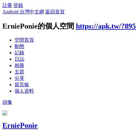
註冊
登錄
Android 台灣中文網
返回首頁
ErniePonie的個人空間
https://apk.tw/?89
空間首頁
動態
記錄
日誌
相冊
主題
分享
留言板
個人資料
頭像
ErniePonie