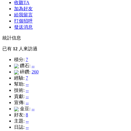
收聽TA
加為好友
給我留言
打個招呼
發送消息
統計信息
已有
12
人來訪過
積分:
7
鑽石:
--
碎鑽:
260
經驗:
7
幫助:
--
技術:
--
貢獻:
--
宣傳:
--
金豆:
--
好友:
8
主題:
--
日誌:
--