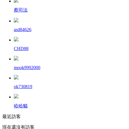
蔡司法
asd84626
CHD88
mook9992000
ok730819
哈哈貓
最近訪客
現在還沒有訪客