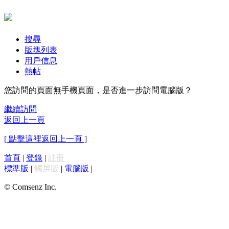
搜尋
版塊列表
用戶信息
熱帖
您訪問的頁面無手機頁面，是否進一步訪問電腦版？
繼續訪問
返回上一頁
[ 點擊這裡返回上一頁 ]
首頁
|
登錄
|
註冊
標準版
|
觸屏版
|
電腦版
|
© Comsenz Inc.