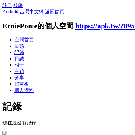
註冊
登錄
Android 台灣中文網
返回首頁
ErniePonie的個人空間
https://apk.tw/?89
空間首頁
動態
記錄
日誌
相冊
主題
分享
留言板
個人資料
記錄
現在還沒有記錄