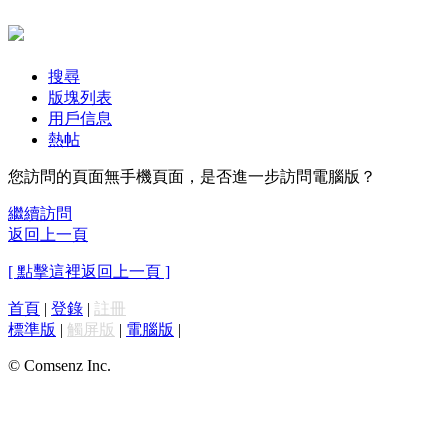
搜尋
版塊列表
用戶信息
熱帖
您訪問的頁面無手機頁面，是否進一步訪問電腦版？
繼續訪問
返回上一頁
[ 點擊這裡返回上一頁 ]
首頁
|
登錄
|
註冊
標準版
|
觸屏版
|
電腦版
|
© Comsenz Inc.