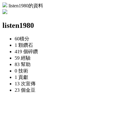
listen1980的資料
listen1980
60
積分
1 顆
鑽石
419 個
碎鑽
59
經驗
83
幫助
0
技術
1
貢獻
13 次
宣傳
23 個
金豆