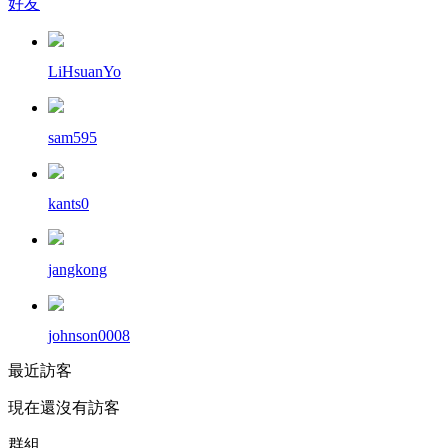
好友
LiHsuanYo
sam595
kants0
jangkong
johnson0008
最近訪客
現在還沒有訪客
群組