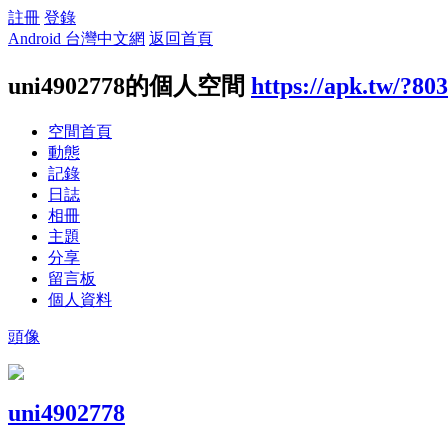
註冊
登錄
Android 台灣中文網
返回首頁
uni4902778的個人空間
https://apk.tw/?80
空間首頁
動態
記錄
日誌
相冊
主題
分享
留言板
個人資料
頭像
uni4902778