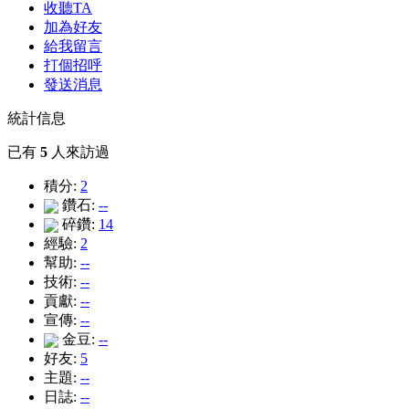
收聽TA
加為好友
給我留言
打個招呼
發送消息
統計信息
已有
5
人來訪過
積分:
2
鑽石:
--
碎鑽:
14
經驗:
2
幫助:
--
技術:
--
貢獻:
--
宣傳:
--
金豆:
--
好友:
5
主題:
--
日誌:
--