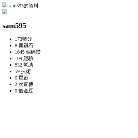
sam595的資料
sam595
173
積分
8 顆
鑽石
1645 個
碎鑽
109
經驗
532
幫助
59
技術
0
貢獻
2 次
宣傳
0 個
金豆