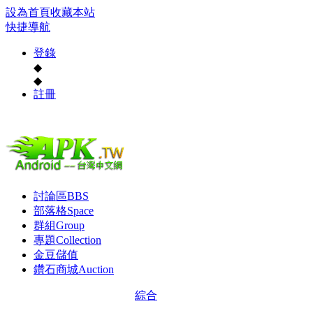
設為首頁
收藏本站
快捷導航
登錄
◆
◆
註冊
討論區
BBS
部落格
Space
群組
Group
專題
Collection
金豆儲值
鑽石商城
Auction
綜合