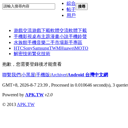
綜合
搜尋
帖子
用戶
遊戲交流
遊戲下載
軟體交流
軟體下載
手機影視
桌布主題
漫畫小說
手機鈴聲
水族館
手機音樂
二手市場
新手專區
HTC
Sony
Samsung
TWM
Huawei
MOTO
解密技術
繁化技術
抱歉，您需要登錄後才能查看
聯繫我們
|
小黑屋
|
手機版
|
Archiver
|
Android 台灣中文網
GMT+8, 2026-8-7 23:39
, Processed in 0.010646 second(s), 3 quer
Powered by
APK.TW
v2.0
© 2013
APK.TW