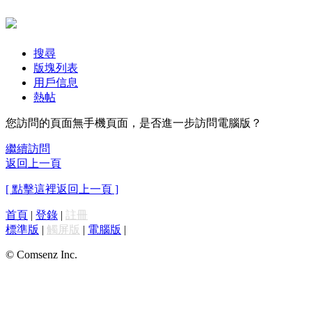
搜尋
版塊列表
用戶信息
熱帖
您訪問的頁面無手機頁面，是否進一步訪問電腦版？
繼續訪問
返回上一頁
[ 點擊這裡返回上一頁 ]
首頁
|
登錄
|
註冊
標準版
|
觸屏版
|
電腦版
|
© Comsenz Inc.