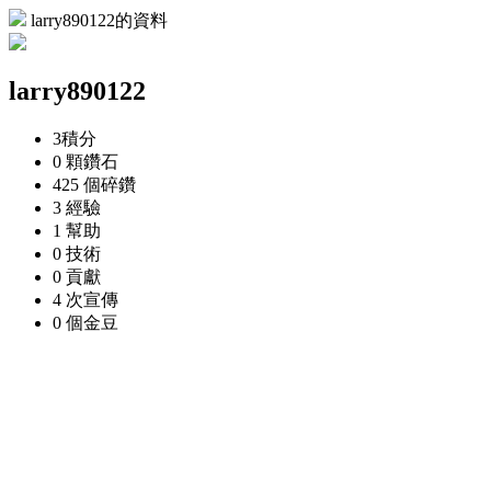
larry890122的資料
larry890122
3
積分
0 顆
鑽石
425 個
碎鑽
3
經驗
1
幫助
0
技術
0
貢獻
4 次
宣傳
0 個
金豆