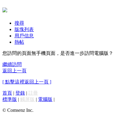
搜尋
版塊列表
用戶信息
熱帖
您訪問的頁面無手機頁面，是否進一步訪問電腦版？
繼續訪問
返回上一頁
[ 點擊這裡返回上一頁 ]
首頁
|
登錄
|
註冊
標準版
|
觸屏版
|
電腦版
|
© Comsenz Inc.