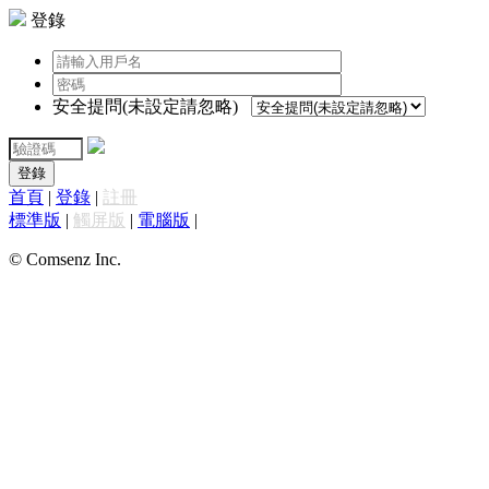
登錄
安全提問(未設定請忽略)
登錄
首頁
|
登錄
|
註冊
標準版
|
觸屏版
|
電腦版
|
© Comsenz Inc.