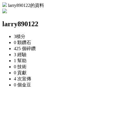
larry890122的資料
larry890122
3
積分
0 顆
鑽石
425 個
碎鑽
3
經驗
1
幫助
0
技術
0
貢獻
4 次
宣傳
0 個
金豆