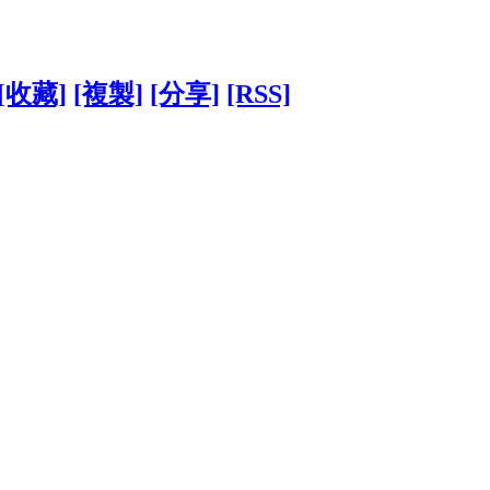
[收藏]
[複製]
[分享]
[RSS]