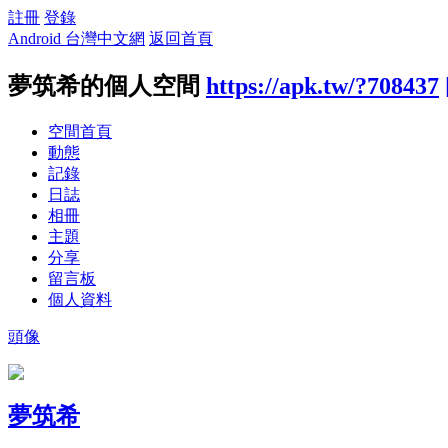
註冊
登錄
Android 台灣中文網
返回首頁
夢筑希的個人空間
https://apk.tw/?708437
空間首頁
動態
記錄
日誌
相冊
主題
分享
留言板
個人資料
頭像
夢筑希