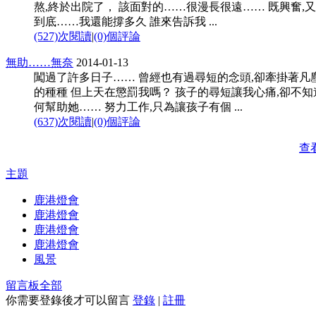
熬,終於出院了， 該面對的……很漫長很遠…… 既興奮,
到底……我還能撐多久 誰來告訴我 ...
(527)次閱讀
|
(0)個評論
無助……無奈
2014-01-13
闖過了許多日子…… 曾經也有過尋短的念頭,卻牽掛著凡
的種種 但上天在懲罰我嗎？ 孩子的尋短讓我心痛,卻不知
何幫助她…… 努力工作,只為讓孩子有個 ...
(637)次閱讀
|
(0)個評論
查
主題
鹿港燈會
鹿港燈會
鹿港燈會
鹿港燈會
風景
留言板
全部
你需要登錄後才可以留言
登錄
|
註冊