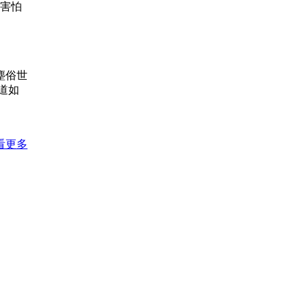
又害怕
塵俗世
道如
看更多