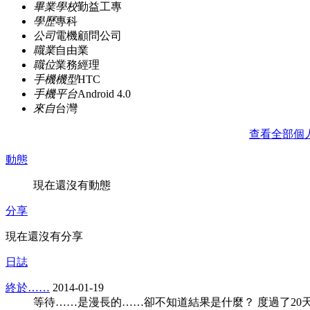
畢業學校
勤益工專
學歷
專科
公司
電機顧問公司
職業
自由業
職位
業務經理
手機機型
HTC
手機平台
Android 4.0
來自
台灣
查看全部個
動態
現在還沒有動態
分享
現在還沒有分享
日誌
終於……
2014-01-19
等待……是漫長的……卻不知道結果是什麼？ 度過了20