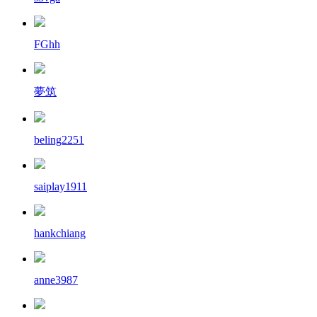
FGhh
夢筑
beling2251
saiplay1911
hankchiang
anne3987