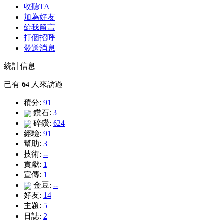
收聽TA
加為好友
給我留言
打個招呼
發送消息
統計信息
已有
64
人來訪過
積分:
91
鑽石:
3
碎鑽:
624
經驗:
91
幫助:
3
技術:
--
貢獻:
1
宣傳:
1
金豆:
--
好友:
14
主題:
5
日誌:
2