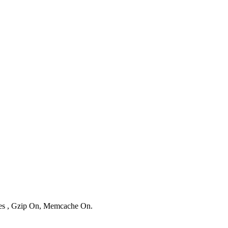
ries , Gzip On, Memcache On.