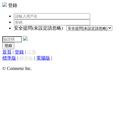
登錄
安全提問(未設定請忽略)
登錄
首頁
|
登錄
|
註冊
標準版
|
觸屏版
|
電腦版
|
© Comsenz Inc.