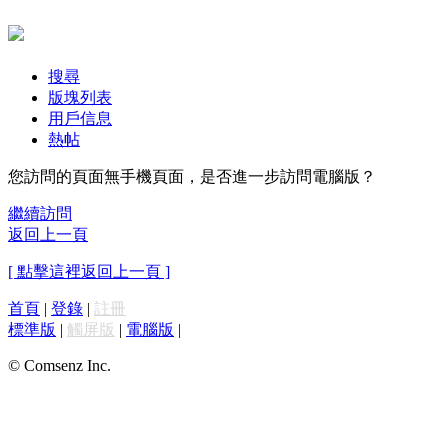
搜尋
版塊列表
用戶信息
熱帖
您訪問的頁面無手機頁面，是否進一步訪問電腦版？
繼續訪問
返回上一頁
[ 點擊這裡返回上一頁 ]
首頁
|
登錄
|
註冊
標準版
|
觸屏版
|
電腦版
|
© Comsenz Inc.