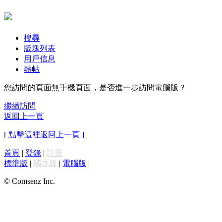
搜尋
版塊列表
用戶信息
熱帖
您訪問的頁面無手機頁面，是否進一步訪問電腦版？
繼續訪問
返回上一頁
[ 點擊這裡返回上一頁 ]
首頁
|
登錄
|
註冊
標準版
|
觸屏版
|
電腦版
|
© Comsenz Inc.