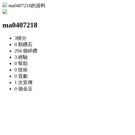
ma0407218的資料
ma0407218
3
積分
0 顆
鑽石
294 個
碎鑽
3
經驗
0
幫助
0
技術
0
貢獻
1 次
宣傳
0 個
金豆