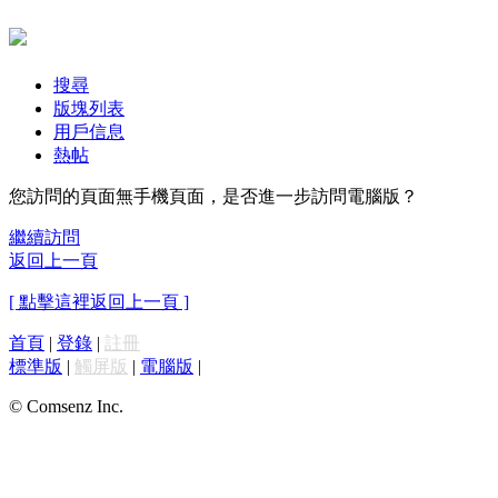
搜尋
版塊列表
用戶信息
熱帖
您訪問的頁面無手機頁面，是否進一步訪問電腦版？
繼續訪問
返回上一頁
[ 點擊這裡返回上一頁 ]
首頁
|
登錄
|
註冊
標準版
|
觸屏版
|
電腦版
|
© Comsenz Inc.