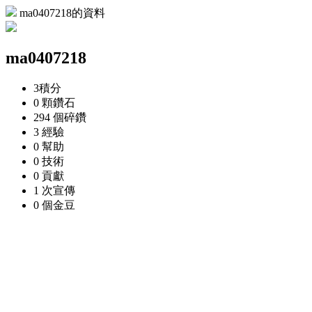
ma0407218的資料
ma0407218
3
積分
0 顆
鑽石
294 個
碎鑽
3
經驗
0
幫助
0
技術
0
貢獻
1 次
宣傳
0 個
金豆