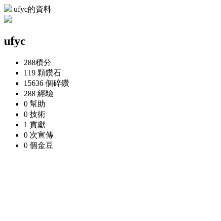
ufyc的資料
ufyc
288
積分
119 顆
鑽石
15636 個
碎鑽
288
經驗
0
幫助
0
技術
1
貢獻
0 次
宣傳
0 個
金豆