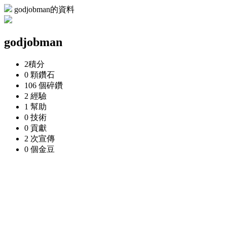
godjobman的資料
godjobman
2
積分
0 顆
鑽石
106 個
碎鑽
2
經驗
1
幫助
0
技術
0
貢獻
2 次
宣傳
0 個
金豆