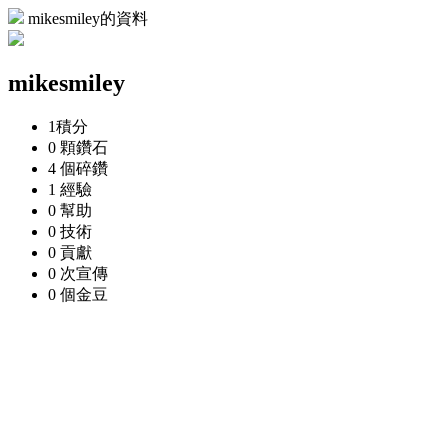
mikesmiley的資料
mikesmiley
1
積分
0 顆
鑽石
4 個
碎鑽
1
經驗
0
幫助
0
技術
0
貢獻
0 次
宣傳
0 個
金豆