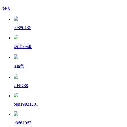
好友
s0880186
兩津謙謙
lala曾
CHD88
ben19821201
c8661963