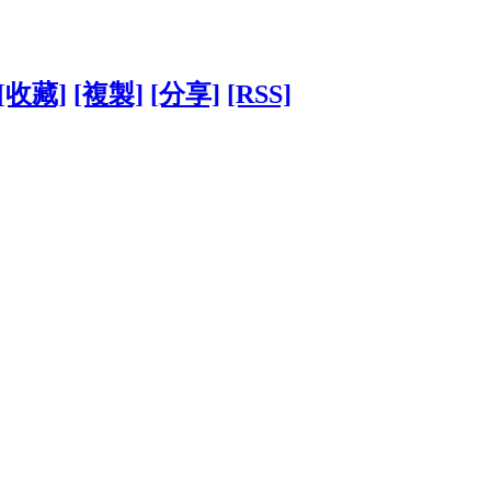
[收藏]
[複製]
[分享]
[RSS]