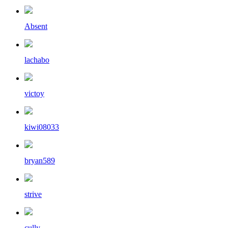
Absent
lachabo
victoy
kiwi08033
bryan589
strive
cully