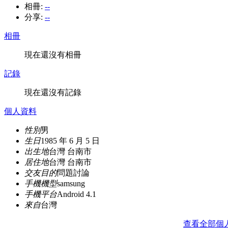
相冊:
--
分享:
--
相冊
現在還沒有相冊
記錄
現在還沒有記錄
個人資料
性別
男
生日
1985 年 6 月 5 日
出生地
台灣 台南市
居住地
台灣 台南市
交友目的
問題討論
手機機型
samsung
手機平台
Android 4.1
來自
台灣
查看全部個