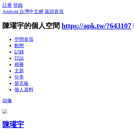
註冊
登錄
Android 台灣中文網
返回首頁
陳瓘宇的個人空間
https://apk.tw/?643107
空間首頁
動態
記錄
日誌
相冊
主題
分享
留言板
個人資料
頭像
陳瓘宇