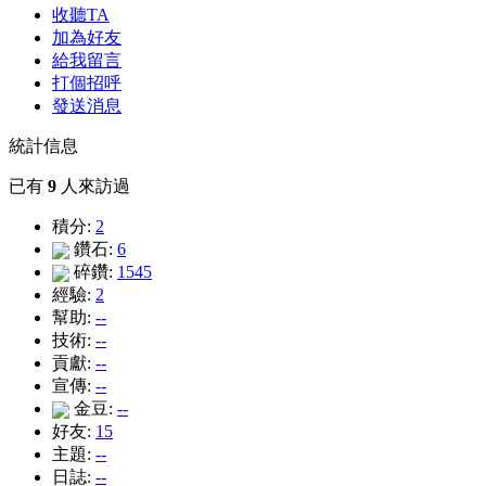
收聽TA
加為好友
給我留言
打個招呼
發送消息
統計信息
已有
9
人來訪過
積分:
2
鑽石:
6
碎鑽:
1545
經驗:
2
幫助:
--
技術:
--
貢獻:
--
宣傳:
--
金豆:
--
好友:
15
主題:
--
日誌:
--