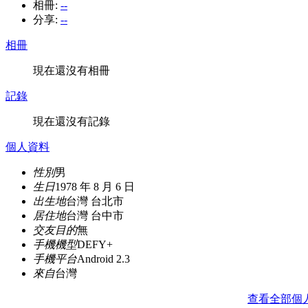
相冊:
--
分享:
--
相冊
現在還沒有相冊
記錄
現在還沒有記錄
個人資料
性別
男
生日
1978 年 8 月 6 日
出生地
台灣 台北市
居住地
台灣 台中市
交友目的
無
手機機型
DEFY+
手機平台
Android 2.3
來自
台灣
查看全部個