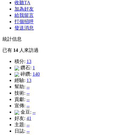
收聽TA
加為好友
給我留言
打個招呼
發送消息
統計信息
已有
14
人來訪過
積分:
13
鑽石:
1
碎鑽:
140
經驗:
13
幫助:
--
技術:
--
貢獻:
--
宣傳:
--
金豆:
--
好友:
41
主題:
--
日誌:
--