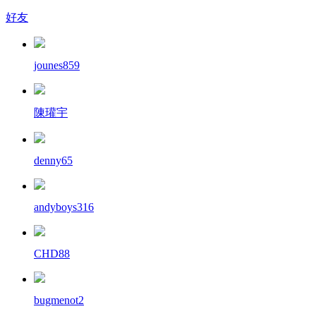
好友
jounes859
陳瓘宇
denny65
andyboys316
CHD88
bugmenot2