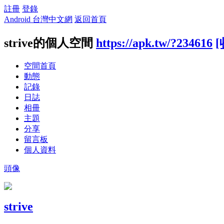
註冊
登錄
Android 台灣中文網
返回首頁
strive的個人空間
https://apk.tw/?234616
[
空間首頁
動態
記錄
日誌
相冊
主題
分享
留言板
個人資料
頭像
strive