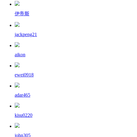
伊帝斯
jackpeng21
aikon
ewei0918
adar465
kisu0220
john305