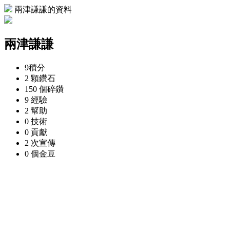
兩津謙謙的資料
兩津謙謙
9
積分
2 顆
鑽石
150 個
碎鑽
9
經驗
2
幫助
0
技術
0
貢獻
2 次
宣傳
0 個
金豆