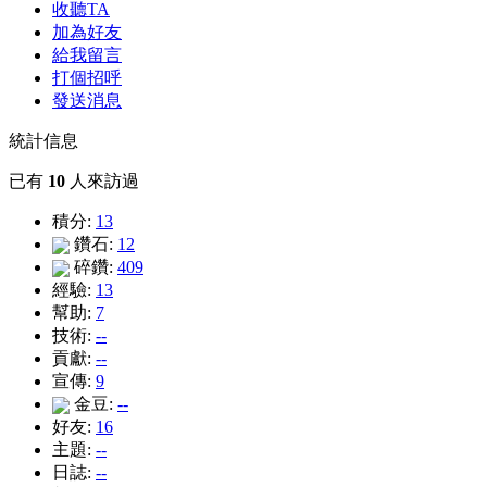
收聽TA
加為好友
給我留言
打個招呼
發送消息
統計信息
已有
10
人來訪過
積分:
13
鑽石:
12
碎鑽:
409
經驗:
13
幫助:
7
技術:
--
貢獻:
--
宣傳:
9
金豆:
--
好友:
16
主題:
--
日誌:
--