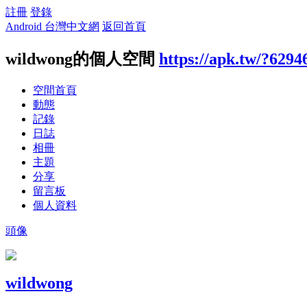
註冊
登錄
Android 台灣中文網
返回首頁
wildwong的個人空間
https://apk.tw/?6294
空間首頁
動態
記錄
日誌
相冊
主題
分享
留言板
個人資料
頭像
wildwong