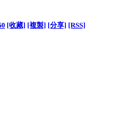
60
[收藏]
[複製]
[分享]
[RSS]