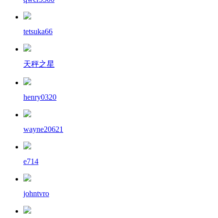
tetsuka66
天秤之星
henry0320
wayne20621
e714
johntvro