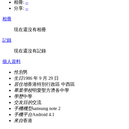
相冊:
--
分享:
--
相冊
現在還沒有相冊
記錄
現在還沒有記錄
個人資料
性別
男
生日
1986 年 9 月 29 日
居住地
香港特別行政區 中西區
畢業學校
明愛聖方濟各中學
學歷
中學
交友目的
交流
手機機型
samsung note 2
手機平台
Android 4.1
來自
香港