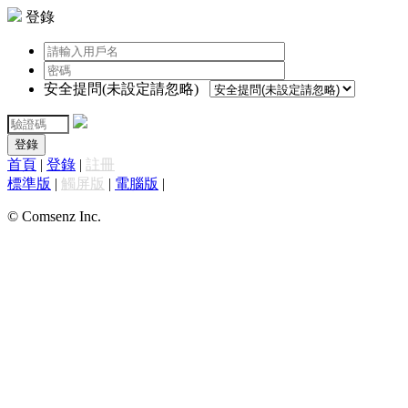
登錄
安全提問(未設定請忽略)
登錄
首頁
|
登錄
|
註冊
標準版
|
觸屏版
|
電腦版
|
© Comsenz Inc.