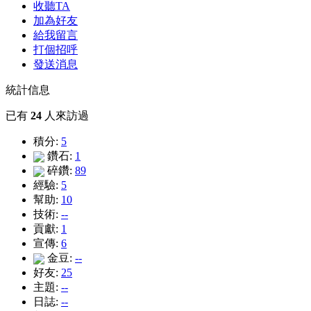
收聽TA
加為好友
給我留言
打個招呼
發送消息
統計信息
已有
24
人來訪過
積分:
5
鑽石:
1
碎鑽:
89
經驗:
5
幫助:
10
技術:
--
貢獻:
1
宣傳:
6
金豆:
--
好友:
25
主題:
--
日誌:
--