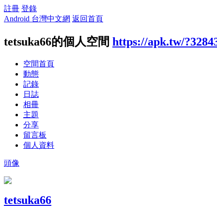
註冊
登錄
Android 台灣中文網
返回首頁
tetsuka66的個人空間
https://apk.tw/?3284
空間首頁
動態
記錄
日誌
相冊
主題
分享
留言板
個人資料
頭像
tetsuka66