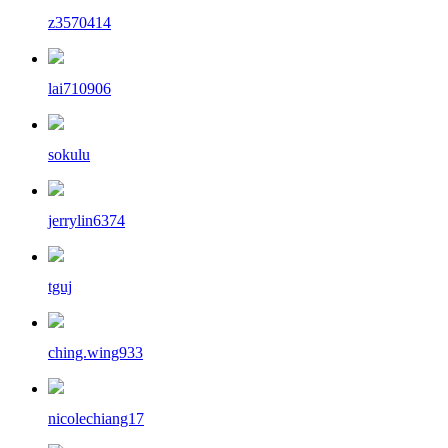
z3570414
lai710906
sokulu
jerrylin6374
tguj
ching.wing933
nicolechiang17