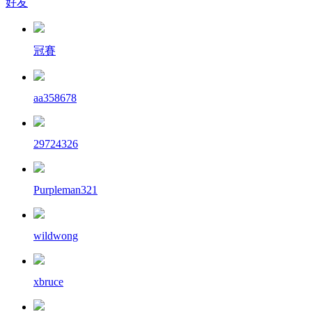
好友
冠賽
aa358678
29724326
Purpleman321
wildwong
xbruce