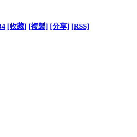
34
[收藏]
[複製]
[分享]
[RSS]