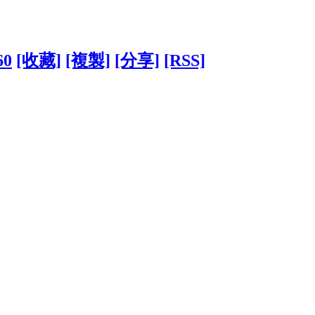
60
[收藏]
[複製]
[分享]
[RSS]