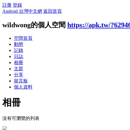
註冊
登錄
Android 台灣中文網
返回首頁
wildwong的個人空間
https://apk.tw/?6294
空間首頁
動態
記錄
日誌
相冊
主題
分享
留言板
個人資料
相冊
沒有可瀏覽的列表