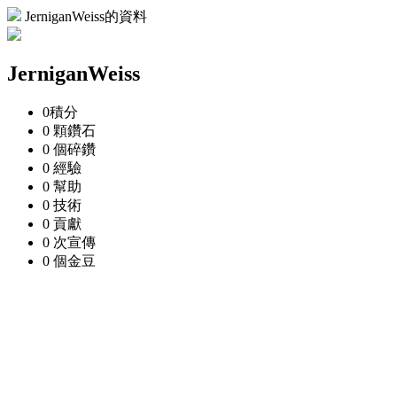
JerniganWeiss的資料
JerniganWeiss
0
積分
0 顆
鑽石
0 個
碎鑽
0
經驗
0
幫助
0
技術
0
貢獻
0 次
宣傳
0 個
金豆