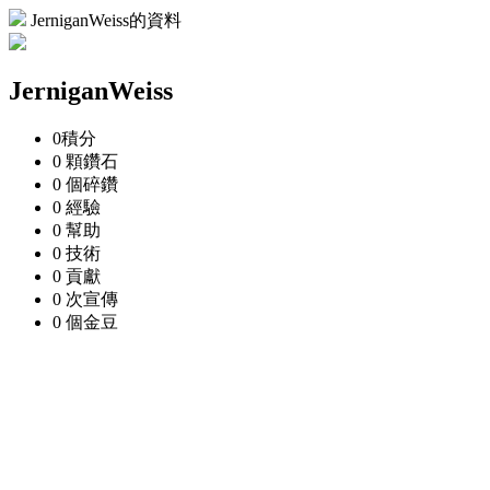
JerniganWeiss的資料
JerniganWeiss
0
積分
0 顆
鑽石
0 個
碎鑽
0
經驗
0
幫助
0
技術
0
貢獻
0 次
宣傳
0 個
金豆