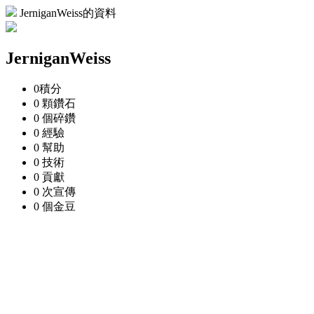
JerniganWeiss的資料
JerniganWeiss
0
積分
0 顆
鑽石
0 個
碎鑽
0
經驗
0
幫助
0
技術
0
貢獻
0 次
宣傳
0 個
金豆