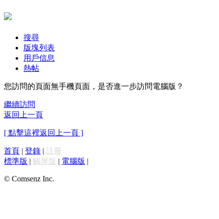
搜尋
版塊列表
用戶信息
熱帖
您訪問的頁面無手機頁面，是否進一步訪問電腦版？
繼續訪問
返回上一頁
[ 點擊這裡返回上一頁 ]
首頁
|
登錄
|
註冊
標準版
|
觸屏版
|
電腦版
|
© Comsenz Inc.