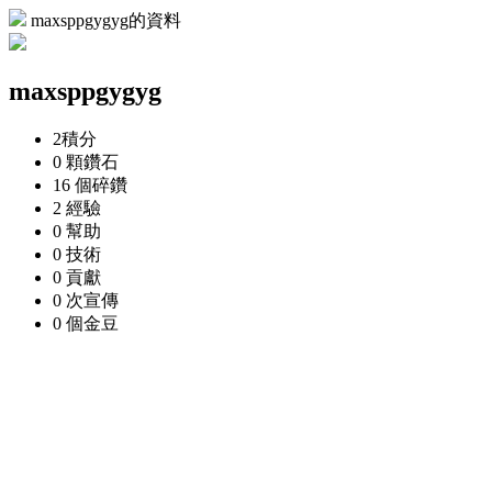
maxsppgygyg的資料
maxsppgygyg
2
積分
0 顆
鑽石
16 個
碎鑽
2
經驗
0
幫助
0
技術
0
貢獻
0 次
宣傳
0 個
金豆