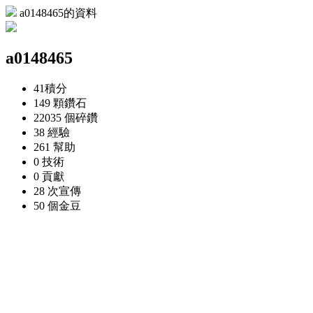
a0148465的資料
a0148465
41
積分
149 顆
鑽石
22035 個
碎鑽
38
經驗
261
幫助
0
技術
0
貢獻
28 次
宣傳
50 個
金豆