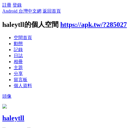
註冊
登錄
Android 台灣中文網
返回首頁
haleytll的個人空間
https://apk.tw/?285027
空間首頁
動態
記錄
日誌
相冊
主題
分享
留言板
個人資料
頭像
haleytll