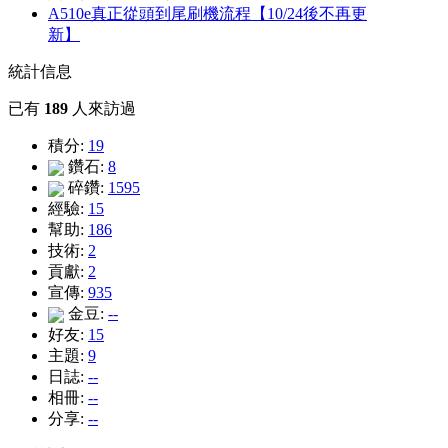
A510e真正從頭到尾刷機流程【10/24後不再更
新】
統計信息
已有
189
人來訪過
積分:
19
鑽石:
8
碎鑽:
1595
經驗:
15
幫助:
186
技術:
2
貢獻:
2
宣傳:
935
金豆:
--
好友:
15
主題:
9
日誌:
--
相冊:
--
分享:
--