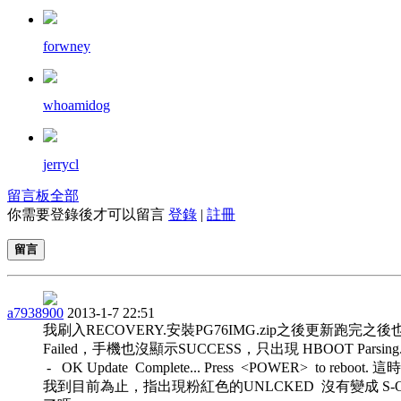
forwney
whoamidog
jerrycl
留言板
全部
你需要登錄後才可以留言
登錄
|
註冊
留言
a7938900
2013-1-7 22:51
我刷入RECOVERY.安裝PG76IMG.zip之後更新跑完之
Failed，手機也沒顯示SUCCESS，只出現 HBOOT Parsing
- OK Update Complete... Press <POWER> to reb
我到目前為止，指出現粉紅色的UNLCKED 沒有變成 S-