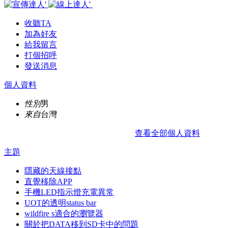
收聽TA
加為好友
給我留言
打個招呼
發送消息
個人資料
性別
男
來自
台灣
查看全部個人資料
主題
隱藏的天線接點
直覺移除APP
手機LED指示燈充電異常
UOT的透明status bar
wildfire s適合的瀏覽器
關於把DATA移到SD卡中的問題