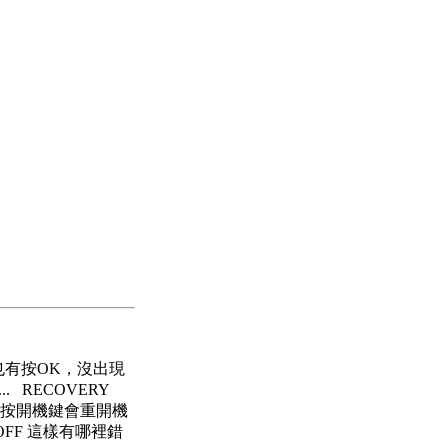
後也有按OK，沒出現
... RECOVERY
oot. 這時按開機鍵會重開機
OFF 這樣有哪裡錯