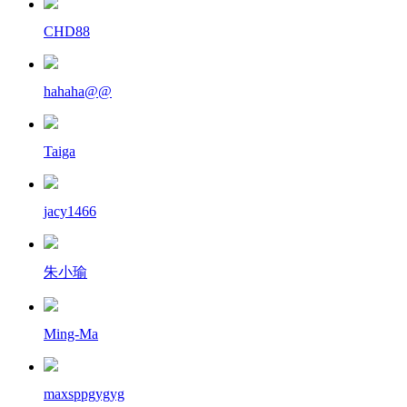
CHD88
hahaha@@
Taiga
jacy1466
朱小瑜
Ming-Ma
maxsppgygyg