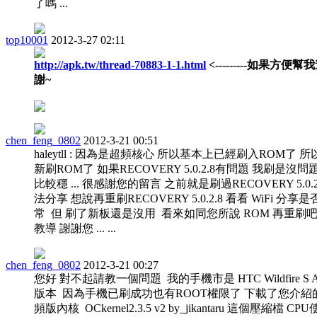
了嗎 ...
top10001
2012-3-27 02:11
http://apk.tw/thread-70883-1-1.html
<---------如果方
謝~
chen_feng_0802
2012-3-21 00:51
haleytll : 因為是超頻核心 所以基本上已經刷入ROM了
新刷ROM了 如果RECOVERY 5.0.2.8有問題 我刷是沒問題 
比較穩 ... 很感謝您的留言 之前就是刷過RECOVERY 5.0.2.
法分享 想說再重刷RECOVERY 5.0.2.8 看看 WiFi 分
常 但 刷了新板還是沒用 看來如同您所說 ROM 再重刷
教導 謝謝您 ... ...
chen_feng_0802
2012-3-21 00:27
您好 對不起請教一個問題 我的手機市是 HTC Wildfire S A510e
版本 因為手機已刷成功也有ROOT權限了 下載了您介紹的 Andr
頻版內核 OCkernel2.3.5 v2 by_jikantaru 這個壓縮檔