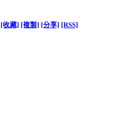
[收藏]
[複製]
[分享]
[RSS]