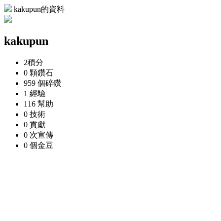
kakupun的資料
kakupun
2
積分
0 顆
鑽石
959 個
碎鑽
1
經驗
116
幫助
0
技術
0
貢獻
0 次
宣傳
0 個
金豆