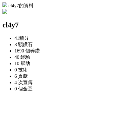
cl4y7的資料
cl4y7
41
積分
3 顆
鑽石
1690 個
碎鑽
40
經驗
10
幫助
0
技術
6
貢獻
4 次
宣傳
0 個
金豆