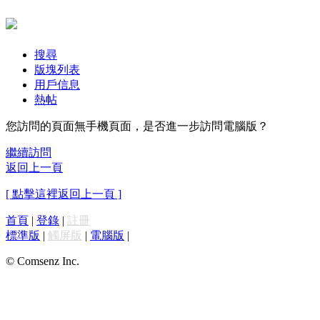
搜尋
版塊列表
用戶信息
熱帖
您訪問的頁面無手機頁面，是否進一步訪問電腦版？
繼續訪問
返回上一頁
[ 點擊這裡返回上一頁 ]
首頁
|
登錄
|
註冊
標準版
|
觸屏版
|
電腦版
|
© Comsenz Inc.