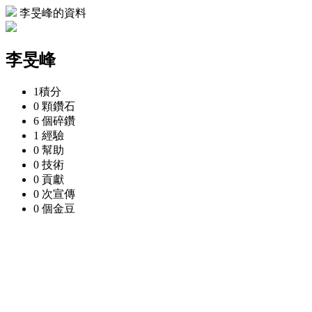
李旻峰的資料
李旻峰
1
積分
0 顆
鑽石
6 個
碎鑽
1
經驗
0
幫助
0
技術
0
貢獻
0 次
宣傳
0 個
金豆