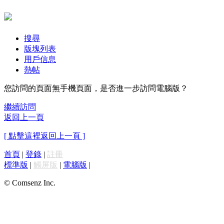
搜尋
版塊列表
用戶信息
熱帖
您訪問的頁面無手機頁面，是否進一步訪問電腦版？
繼續訪問
返回上一頁
[ 點擊這裡返回上一頁 ]
首頁
|
登錄
|
註冊
標準版
|
觸屏版
|
電腦版
|
© Comsenz Inc.