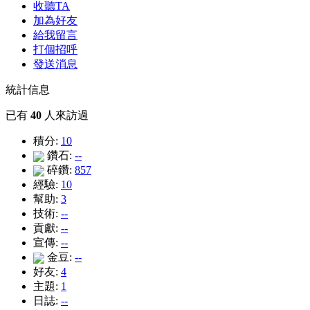
收聽TA
加為好友
給我留言
打個招呼
發送消息
統計信息
已有
40
人來訪過
積分:
10
鑽石:
--
碎鑽:
857
經驗:
10
幫助:
3
技術:
--
貢獻:
--
宣傳:
--
金豆:
--
好友:
4
主題:
1
日誌:
--