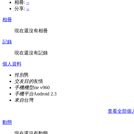
相冊:
--
分享:
--
相冊
現在還沒有相冊
記錄
現在還沒有記錄
個人資料
性別
男
交友目的
友情
手機機型
zte v960
手機平台
Android 2.3
來自
台灣
查看全部個
動態
現在還沒有動態