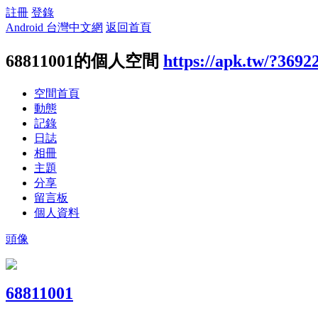
註冊
登錄
Android 台灣中文網
返回首頁
68811001的個人空間
https://apk.tw/?3692
空間首頁
動態
記錄
日誌
相冊
主題
分享
留言板
個人資料
頭像
68811001