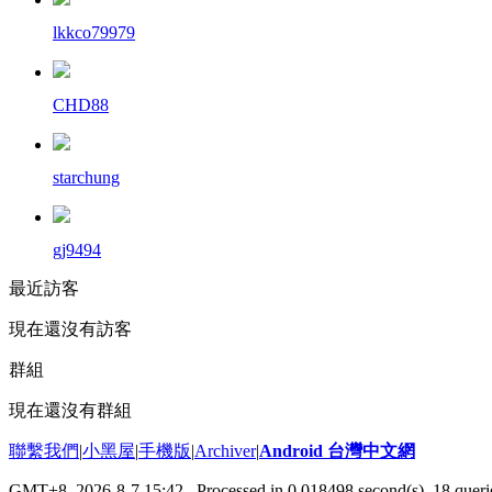
lkkco79979
CHD88
starchung
gj9494
最近訪客
現在還沒有訪客
群組
現在還沒有群組
聯繫我們
|
小黑屋
|
手機版
|
Archiver
|
Android 台灣中文網
GMT+8, 2026-8-7 15:42
, Processed in 0.018498 second(s), 18 que