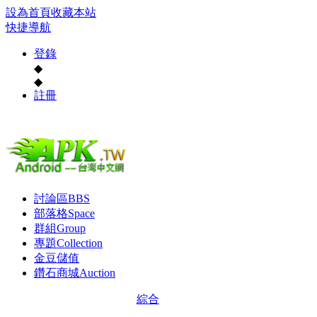
設為首頁
收藏本站
快捷導航
登錄
◆
◆
註冊
討論區
BBS
部落格
Space
群組
Group
專題
Collection
金豆儲值
鑽石商城
Auction
綜合