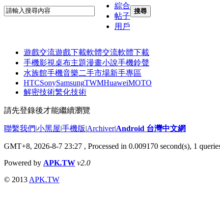
綜合
搜尋
帖子
用戶
遊戲交流
遊戲下載
軟體交流
軟體下載
手機影視
桌布主題
漫畫小說
手機鈴聲
水族館
手機音樂
二手市場
新手專區
HTC
Sony
Samsung
TWM
Huawei
MOTO
解密技術
繁化技術
請先登錄後才能繼續瀏覽
聯繫我們
|
小黑屋
|
手機版
|
Archiver
|
Android 台灣中文網
GMT+8, 2026-8-7 23:27
, Processed in 0.009170 second(s), 1 quer
Powered by
APK.TW
v2.0
© 2013
APK.TW