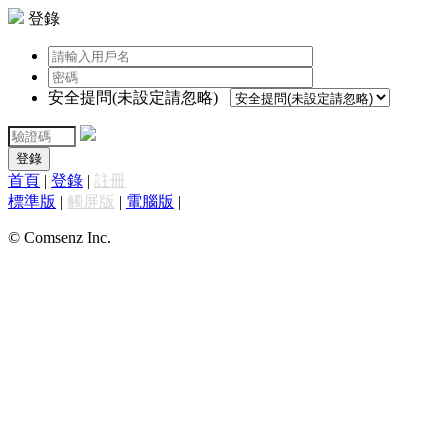
登錄
安全提問(未設定請忽略)
登錄
首頁
|
登錄
|
註冊
標準版
|
觸屏版
|
電腦版
|
© Comsenz Inc.