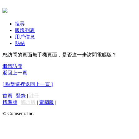
搜尋
版塊列表
用戶信息
熱帖
您訪問的頁面無手機頁面，是否進一步訪問電腦版？
繼續訪問
返回上一頁
[ 點擊這裡返回上一頁 ]
首頁
|
登錄
|
註冊
標準版
|
觸屏版
|
電腦版
|
© Comsenz Inc.