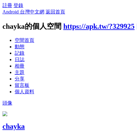
註冊
登錄
Android 台灣中文網
返回首頁
chayka的個人空間
https://apk.tw/?329925
空間首頁
動態
記錄
日誌
相冊
主題
分享
留言板
個人資料
頭像
chayka