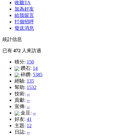
收聽TA
加為好友
給我留言
打個招呼
發送消息
統計信息
已有
472
人來訪過
積分:
150
鑽石:
14
碎鑽:
5385
經驗:
135
幫助:
1532
技術:
--
貢獻:
--
宣傳:
--
金豆:
--
好友:
41
主題:
12
日誌:
--