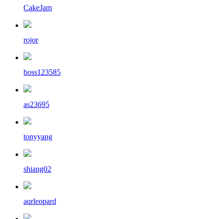
CakeJam
rojor
boss123585
as23695
tonyyang
shiang02
aqrleopard