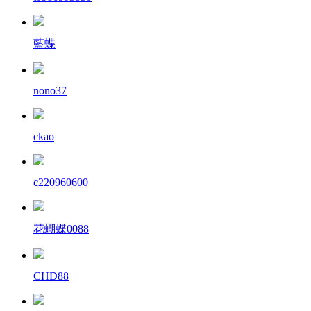
藍蝶
nono37
ckao
c220960600
花蝴蝶0088
CHD88