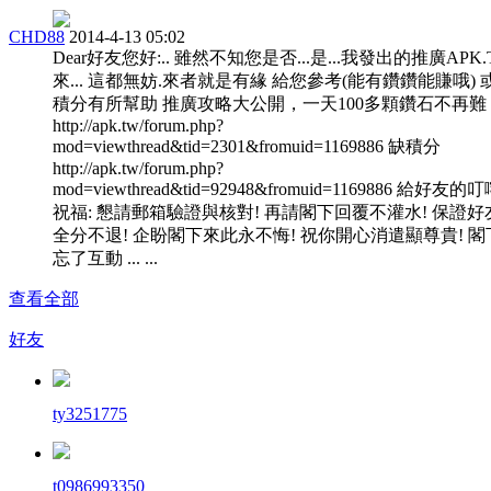
CHD88
2014-4-13 05:02
Dear好友您好:.. 雖然不知您是否...是...我發出的推廣APK
來... 這都無妨.來者就是有緣 給您參考(能有鑽鑽能賺哦) 
積分有所幫助 推廣攻略大公開，一天100多顆鑽石不再難
http://apk.tw/forum.php?
mod=viewthread&tid=2301&fromuid=1169886 缺積分
http://apk.tw/forum.php?
mod=viewthread&tid=92948&fromuid=1169886 給好友的
祝福: 懇請郵箱驗證與核對! 再請閣下回覆不灌水! 保證好
全分不退! 企盼閣下來此永不悔! 祝你開心消遣顯尊貴! 閣
忘了互動 ... ...
查看全部
好友
ty3251775
t0986993350