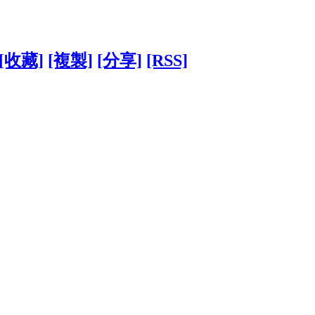
[收藏]
[複製]
[分享]
[RSS]