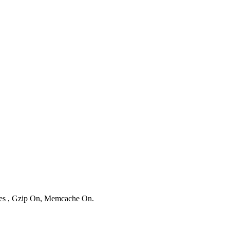
ries , Gzip On, Memcache On.