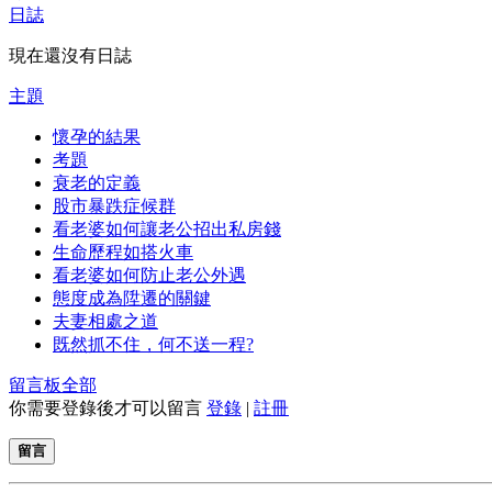
日誌
現在還沒有日誌
主題
懷孕的結果
考題
衰老的定義
股市暴跌症候群
看老婆如何讓老公招出私房錢
生命歷程如搭火車
看老婆如何防止老公外遇
態度成為陞遷的關鍵
夫妻相處之道
既然抓不住，何不送一程?
留言板
全部
你需要登錄後才可以留言
登錄
|
註冊
留言