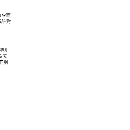
.TW而
或許對
叮嚀與
友安
下別