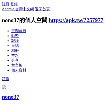
註冊
登錄
Android 台灣中文網
返回首頁
nono37的個人空間
https://apk.tw/?257977
空間首頁
動態
記錄
日誌
相冊
主題
分享
留言板
個人資料
頭像
nono37