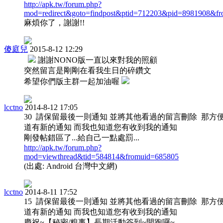
http://apk.tw/forum.php?
mod=redirect&goto=findpost&ptid=712203&pid=8981908&f
麻煩你了，謝謝!!
傻庭兒
2015-8-12 12:29
謝謝NONO版一直以來對我的照顧
突然留言是剛剛在看我生日的碎鑽文
希望你們版主群一起加油喔
lcctno
2014-8-12 17:05
30 請保留最後一則通知 並將其他看過的留言刪除 那方
道有新的通知 而我也知道您有收到我的通知
剛發帖錯區了...給自己一點處罰...
http://apk.tw/forum.php?
mod=viewthread&tid=584814&fromuid=685805
(出處: Android 台灣中文網)
lcctno
2014-8-11 17:52
15 請保留最後一則通知 並將其他看過的留言刪除 那方
道有新的通知 而我也知道您有收到我的通知
慶祝~【秘密/糗事】長期活動簽到~開跑囉~