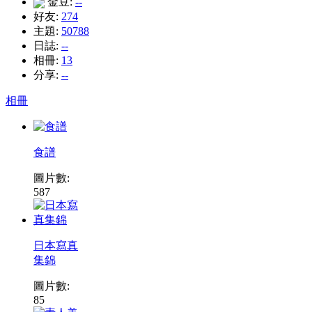
金豆:
--
好友:
274
主題:
50788
日誌:
--
相冊:
13
分享:
--
相冊
食譜
圖片數:
587
日本寫真
集錦
圖片數:
85