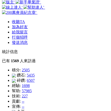
收聽TA
加為好友
給我留言
打個招呼
發送消息
統計信息
已有
1569
人來訪過
積分:
2505
鑽石:
5435
碎鑽:
6507
經驗:
1698
幫助:
57985
技術:
227
貢獻:
--
宣傳:
--