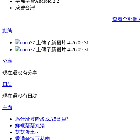
手機平台
Android 2.2
來自
台灣
查看全部個
動態
nono37
上傳了新圖片
4-26 09:31
nono37
上傳了新圖片
4-26 09:31
分享
現在還沒有分享
日誌
現在還沒有日誌
主題
為什麼被降級成A5會員?
鮮蝦菇菇丸湯
菇菇蛋土司
香濃辛辣五花肉