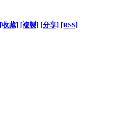
[收藏]
[複製]
[分享]
[RSS]