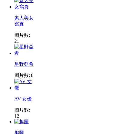
素人美女
寫真
圖片數:
21
星野亞希
圖片數: 8
AV 女優
圖片數:
12
趣圖