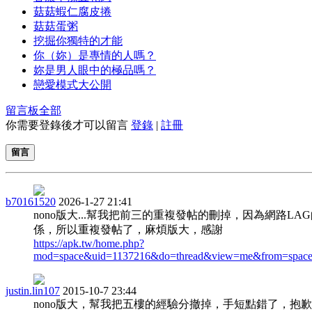
菇菇蝦仁腐皮捲
菇菇蛋粥
挖掘你獨特的才能
你（妳）是專情的人嗎？
妳是男人眼中的極品嗎？
戀愛模式大公開
留言板
全部
你需要登錄後才可以留言
登錄
|
註冊
留言
b70161520
2026-1-27 21:41
nono版大...幫我把前三的重複發帖的刪掉，因為網路LA
係，所以重複發帖了，麻煩版大，感謝
https://apk.tw/home.php?
mod=space&uid=1137216&do=thread&view=me&from=spac
justin.lin107
2015-10-7 23:44
nono版大，幫我把五樓的經驗分撤掉，手短點錯了，抱歉!